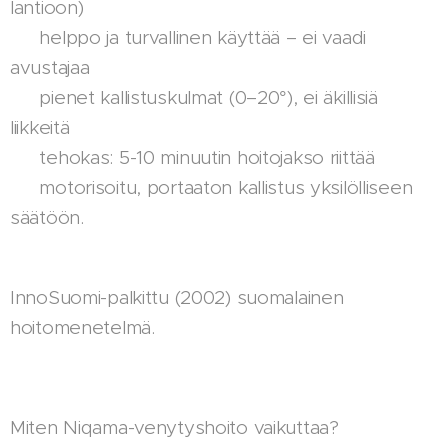
lantioon)
✔️ helppo ja turvallinen käyttää – ei vaadi
avustajaa
✔️ pienet kallistuskulmat (0–20°), ei äkillisiä
liikkeitä
✔️ tehokas: 5-10 minuutin hoitojakso riittää
✔️ motorisoitu, portaaton kallistus yksilölliseen
säätöön.
InnoSuomi-palkittu (2002) suomalainen
hoitomenetelmä.
Miten Niqama-venytyshoito vaikuttaa?