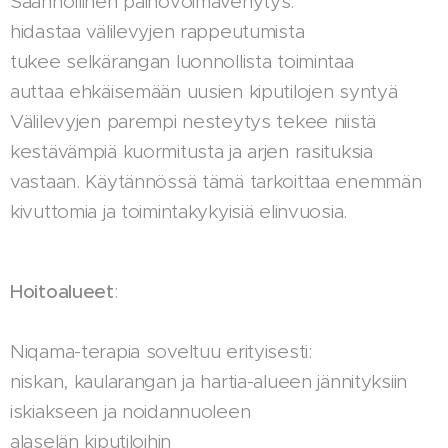
Säännöllinen painovoimavenytys:
hidastaa välilevyjen rappeutumista
tukee selkärangan luonnollista toimintaa
auttaa ehkäisemään uusien kiputilojen syntyä
Välilevyjen parempi nesteytys tekee niistä
kestävämpiä kuormitusta ja arjen rasituksia
vastaan. Käytännössä tämä tarkoittaa enemmän
kivuttomia ja toimintakykyisiä elinvuosia.
Hoitoalueet
:
Niqama-terapia soveltuu erityisesti:
niskan, kaularangan ja hartia-alueen jännityksiin
iskiakseen ja noidannuoleen
alaselän kiputiloihin