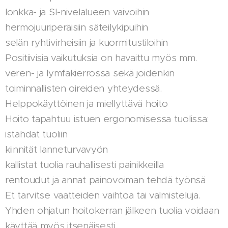
lonkka- ja SI-nivelalueen vaivoihin
hermojuuriperäisiin säteilykipuihin
selän ryhtivirheisiin ja kuormitustiloihin
Positiivisia vaikutuksia on havaittu myös mm.
veren- ja lymfakierrossa sekä joidenkin
toiminnallisten oireiden yhteydessä.
Helppokäyttöinen ja miellyttävä hoito
Hoito tapahtuu istuen ergonomisessa tuolissa:
istahdat tuoliin
kiinnität lanneturvavyön
kallistat tuolia rauhallisesti painikkeilla
rentoudut ja annat painovoiman tehdä työnsä
Et tarvitse vaatteiden vaihtoa tai valmisteluja.
Yhden ohjatun hoitokerran jälkeen tuolia voidaan
käyttää myös itsenäisesti.