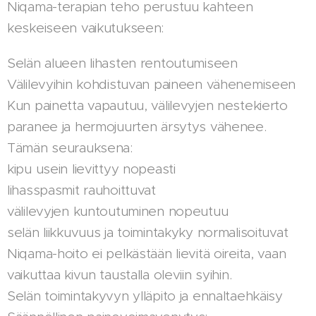
Niqama-terapian teho perustuu kahteen
keskeiseen vaikutukseen:
Selän alueen lihasten rentoutumiseen
Välilevyihin kohdistuvan paineen vähenemiseen
Kun painetta vapautuu, välilevyjen nestekierto
paranee ja hermojuurten ärsytys vähenee.
Tämän seurauksena:
kipu usein lievittyy nopeasti
lihasspasmit rauhoittuvat
välilevyjen kuntoutuminen nopeutuu
selän liikkuvuus ja toimintakyky normalisoituvat
Niqama-hoito ei pelkästään lievitä oireita, vaan
vaikuttaa kivun taustalla oleviin syihin.
Selän toimintakyvyn ylläpito ja ennaltaehkäisy