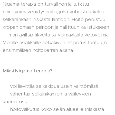
Niqama-terapia on turvallinen ja tutkittu
painovoimavenytyshoito, joka kohdistuu koko
selkärankaan niskasta lantioon. Hoito perustuu
kropan omaan painoon ja hallittuun kallistukseen
– ilman äkillisiä liikkeitä tai voimakkaita vetovoimia.
Monille asiakkaille selkäkivun helpotus tuntuu jo
ensimmäisen hoitokerran aikana.
Miksi Niqama-terapia?
✔️ voi lievittää selkäkipua usein välittömästi
✔️ vähentää selkänikamien ja välilevyjen
kuormitusta
✔️ hoitovaikutus koko selän alueelle (niskasta